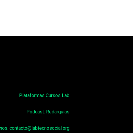
Plataformas Cursos Lab
Podcast: Redarquías
enos:
contacto@labtecnosocial.org