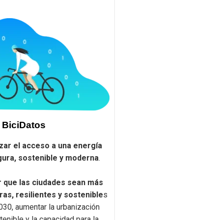
BiciDatos
zar el acceso a una energía
gura, sostenible y moderna
.
r que las ciudades sean más
ras, resilientes y sostenible
s
030, aumentar la urbanización
tenible y la capacidad para la