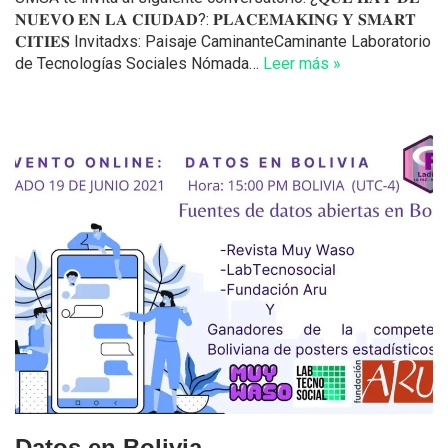
𝐍𝐔𝐄𝐕𝐎 𝐄𝐍 𝐋𝐀 𝐂𝐈𝐔𝐃𝐀𝐃?: 𝐏𝐋𝐀𝐂𝐄𝐌𝐀𝐊𝐈𝐍𝐆 𝐘 𝐒𝐌𝐀𝐑𝐓
𝐂𝐈𝐓𝐈𝐄𝐒 Invitadxs: Paisaje CaminanteCaminante Laboratorio
de Tecnologías Sociales Nómada…
Leer más »
Datos en Bolivia