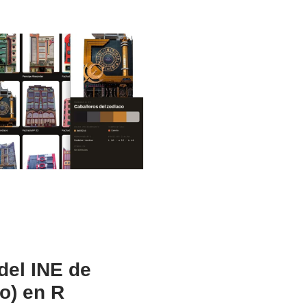
del INE de
o) en R