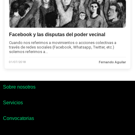
Facebook y las disputas del poder vecinal
Cuando nos referimos a movimientos o acciones colectivas a
través de redes sociales (Facebook, Whatsapp, Twitter, etc.)
solemos referirnos a...
01/07/2018
Fernando Aguilar
Sobre nosotros
Servicios
Convocatorias