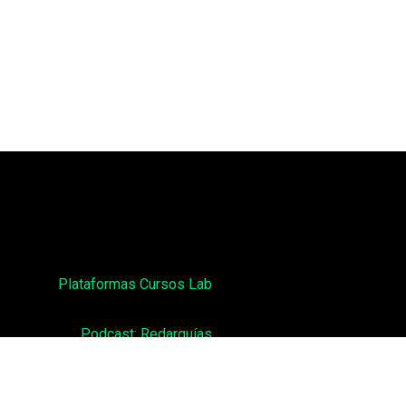
Plataformas Cursos Lab
Podcast: Redarquías
enos:
contacto@labtecnosocial.org