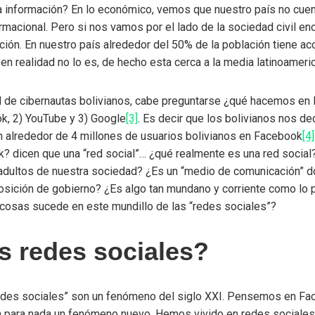
la información? En lo económico, vemos que nuestro país no cue
ormacional. Pero si nos vamos por el lado de la sociedad civil e
ión. En nuestro país alrededor del 50% de la población tiene ac
n realidad no lo es, de hecho esta cerca a la media latinoameri
 de cibernautas bolivianos, cabe preguntarse ¿qué hacemos en I
k, 2) YouTube y 3) Google
[3]
. Es decir que los bolivianos nos d
n alrededor de 4 millones de usuarios bolivianos en Facebook
[4]
 dicen que una “red social”… ¿qué realmente es una red social? 
adultos de nuestra sociedad? ¿Es un “medio de comunicación” do
osición de gobierno? ¿Es algo tan mundano y corriente como lo 
 cosas sucede en este mundillo de las “redes sociales”?
s redes sociales?
redes sociales” son un fenómeno del siglo XXI. Pensemos en Fa
on para nada un fenómeno nuevo. Hemos vivido en redes sociales