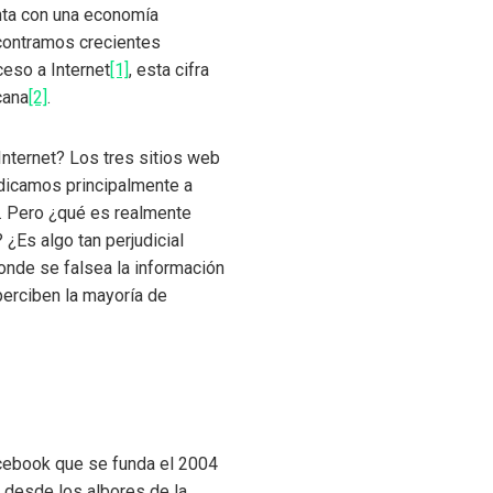
nta con una economía
ncontramos crecientes
ceso a Internet
[1]
, esta cifra
cana
[2]
.
nternet? Los tres sitios web
edicamos principalmente a
. Pero ¿qué es realmente
¿Es algo tan perjudicial
nde se falsea la información
perciben la mayoría de
cebook que se funda el 2004
 desde los albores de la