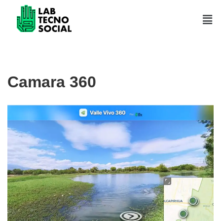
Saltar
al
contenido
Camara 360