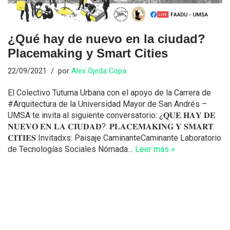
¿Qué hay de nuevo en la ciudad?
Placemaking y Smart Cities
22/09/2021
por
Alex Ojeda Copa
El Colectivo Tutuma Urbana con el apoyo de la Carrera de
#Arquitectura de la Universidad Mayor de San Andrés –
UMSA te invita al siguiente conversatorio: ¿𝐐𝐔𝐄 𝐇𝐀𝐘 𝐃𝐄
𝐍𝐔𝐄𝐕𝐎 𝐄𝐍 𝐋𝐀 𝐂𝐈𝐔𝐃𝐀𝐃?: 𝐏𝐋𝐀𝐂𝐄𝐌𝐀𝐊𝐈𝐍𝐆 𝐘 𝐒𝐌𝐀𝐑𝐓
𝐂𝐈𝐓𝐈𝐄𝐒 Invitadxs: Paisaje CaminanteCaminante Laboratorio
de Tecnologías Sociales Nómada…
Leer más »