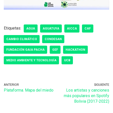
Etiquetas:
AGUA
AGUATUYA
AICCA
CAF
CAMBIO CLIMÁTICO
CONDESAN
FUNDACIÓN GAIA PACHA
GEF
HACKATHON
MEDIO AMBIENTE Y TECNOLOGÍA
UCB
ANTERIOR
SIGUIENTE
Plataforma. Mapa del miedo
Los artistas y canciones
más populares en Spotify
Bolivia (2017-2022)