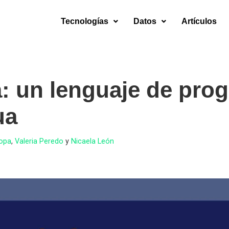
Tecnologías
Datos
Artículos
: un lenguaje de pro
ua
Copa
,
Valeria Peredo
y
Nicaela León