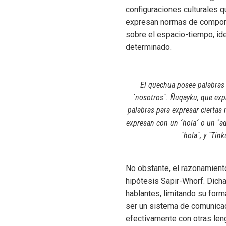
configuraciones culturales q
expresan normas de comporta
sobre el espacio-tiempo, id
determinado.
El quechua posee palabras y
´nosotros´: Ñuqayku, que exp
palabras para expresar ciertas 
expresan con un ´hola´ o un ´ad
´hola´, y ´Tin
No obstante, el razonamiento
hipótesis Sapir-Whorf. Dich
hablantes, limitando su form
ser un sistema de comunicaci
efectivamente con otras len