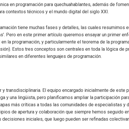
nica en programación para quechuahablantes, además de fomen
ara contextos técnicos y el mundo digital del siglo XXI.
ramación tiene muchas fases y detalles, las cuales resumimos en
as’. Pero en este primer artículo queremos ensayar un primer en
l en la programación, y particularmente el teorema de la program
isión). Estos tres conceptos son centrales en toda la lógica de 
imilares en diferentes lenguajes de programación.
 y transdisciplinaria. El equipo encargado inicialmente de este
ga y una lingüista, pero planificamos ampliar la participación par
etapas más críticas a todas las comunidades de especialistas y d
cipios de apertura y colaboración que siempre hemos seguido en 
 decisiones iniciales, que luego pueden ser refinadas colectiva