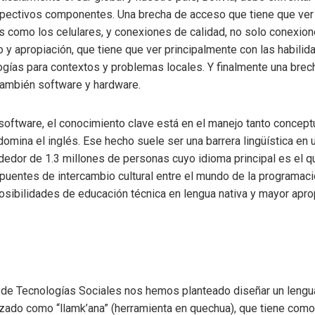
espectivos componentes. Una brecha de acceso que tiene que ver 
s como los celulares, y conexiones de calidad, no solo conexio
 y apropiación, que tiene que ver principalmente con las habilida
ogías para contextos y problemas locales. Y finalmente una bre
también software y hardware.
software, el conocimiento clave está en el manejo tanto concept
mina el inglés. Ese hecho suele ser una barrera lingüística en 
ededor de 1.3 millones de personas cuyo idioma principal es el 
 puentes de intercambio cultural entre el mundo de la programac
osibilidades de educación técnica en lengua nativa y mayor aprop
io de Tecnologías Sociales nos hemos planteado diseñar un leng
zado como “llamk’ana” (herramienta en quechua), que tiene como