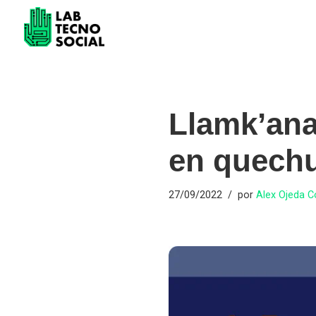
Saltar
al
contenido
Llamk’ana
en quech
27/09/2022
por
Alex Ojeda 