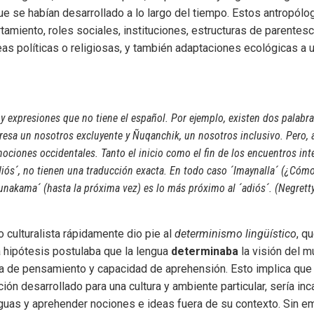
ue se habían desarrollado a lo largo del tiempo. Estos antropólo
miento, roles sociales, instituciones, estructuras de parentes
eas políticas o religiosas, y también adaptaciones ecológicas a
 expresiones que no tiene el español. Por ejemplo, existen dos palabras
resa un nosotros excluyente y Ñuqanchik, un nosotros inclusivo. Pero, a
nociones occidentales. Tanto el inicio como el fin de los encuentros in
iós´, no tienen una traducción exacta. En todo caso ´Imaynalla´ (¿Cóm
kunakama´ (hasta la próxima vez) es lo más próximo al ´adiós´. (Negret
 culturalista rápidamente dio pie al
determinismo lingüístico
, q
a hipótesis postulaba que la lengua
determinaba
la visión del 
a de pensamiento y capacidad de aprehensión. Esto implica que c
ón desarrollado para una cultura y ambiente particular, sería i
guas y aprehender nociones e ideas fuera de su contexto. Sin e