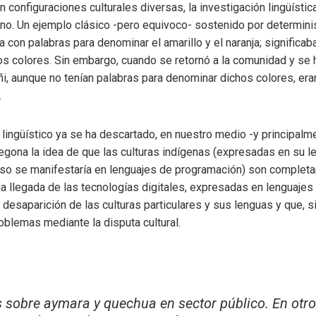
an configuraciones culturales diversas, la investigación lingüíst
o. Un ejemplo clásico -pero equivoco- sostenido por determinist
a con palabras para denominar el amarillo y el naranja; significa
s colores. Sin embargo, cuando se retornó a la comunidad y se 
uñi, aunque no tenían palabras para denominar dichos colores, 
.
ingüístico ya se ha descartado, en nuestro medio -y principalme
regona la idea de que las culturas indígenas (expresadas en su 
aso se manifestaría en lenguajes de programación) son comple
la llegada de las tecnologías digitales, expresadas en lenguajes
 desaparición de las culturas particulares y sus lenguas y que, s
oblemas mediante la disputa cultural.
 sobre aymara y quechua en sector público. En otro