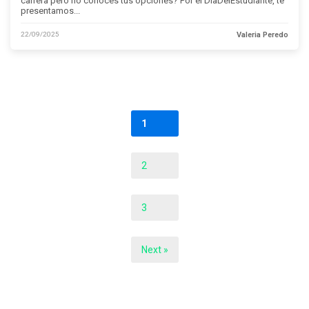
carrera pero no conoces tus opciones? Por el DiaDelEstudiante, te
presentamos...
22/09/2025
Valeria Peredo
1
2
3
Next »