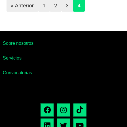
« Anterior
1
2
3
4
Sobre nosotros
Servicios
Convocatorias