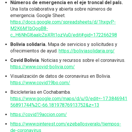
Números de emergencia en el eje troncal del país.
Una lista colaborativa y abierta sobre números de
emergencia. Google Sheet.
https://docs.google.com/spreadsheets/d/1hxgvP-
M2K6M1bQogB8-
c_H6NhGl6aalcZpXRt1ozVu0/edit#gid=172266298
Bolivia solidaria.
Mapa de servicios y solicitudes y
ofrecimientos de ayud.
https://boliviasolidaria.org/
Covid Bolivia
. Noticias y recursos sobre el coronavirus.
https://www.covid-bolivia.com/
Visualización de datos de coronavirus en Bolivia.
https://www.covid19bo.com/
Bicicleterías en Cochabamba.
https://www.google.com/maps/d/u/0/edit=-17.3846941
56891744%2C-66.18197876913752&z=13
https://covid19accion.com/
https://www.pinterest.com/ezeballosveralo/tiempos-
de-coronavirus