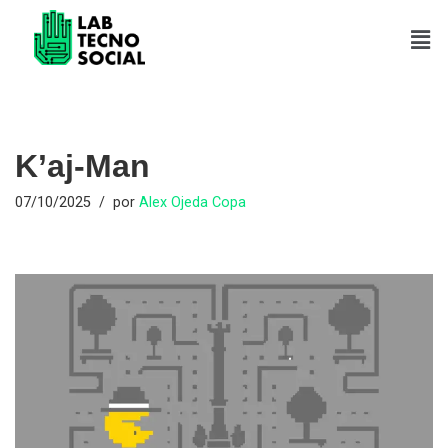
Saltar
al
contenido
K’aj-Man
07/10/2025
por
Alex Ojeda Copa