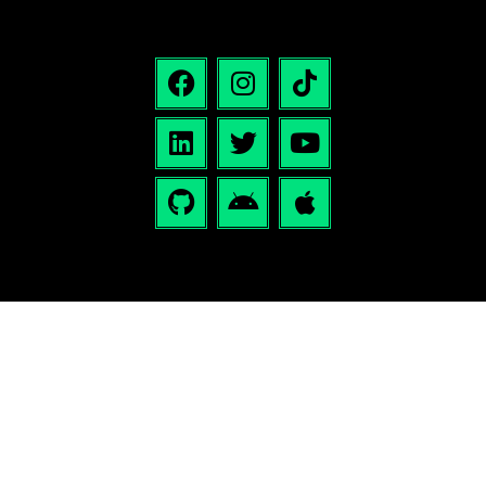
Plataformas Cursos Lab
Podcast: Redarquías
Escribenos:
contacto@labtecnosocial.org