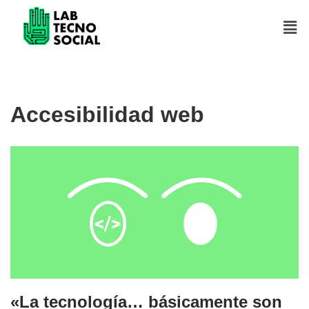
Saltar
al
contenido
Accesibilidad web
«La tecnología… básicamente son