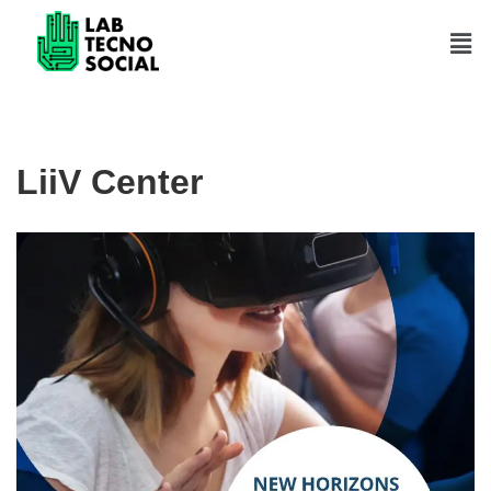
Saltar
al
contenido
LiiV Center