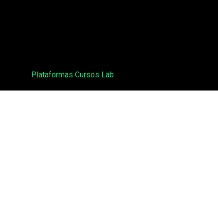
Plataformas Cursos Lab
Podcast: Redarquías
enos:
contacto@labtecnosocial.org