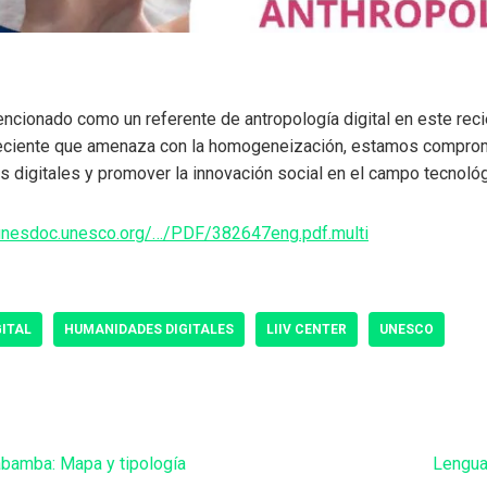
ncionado como un referente de antropología digital en este reci
reciente que amenaza con la homogeneización, estamos comprom
os digitales y promover la innovación social en el campo tecnológ
/unesdoc.unesco.org/…/PDF/382647eng.pdf.multi
ITAL
HUMANIDADES DIGITALES
LIIV CENTER
UNESCO
bamba: Mapa y tipología
Lengua