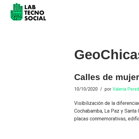
Saltar
al
contenido
GeoChica
Calles de mujer
10/10/2020
por
Valeria Pere
Visibilización de la diferenc
Cochabamba, La Paz y Santa C
placas conmemorativas, edifi