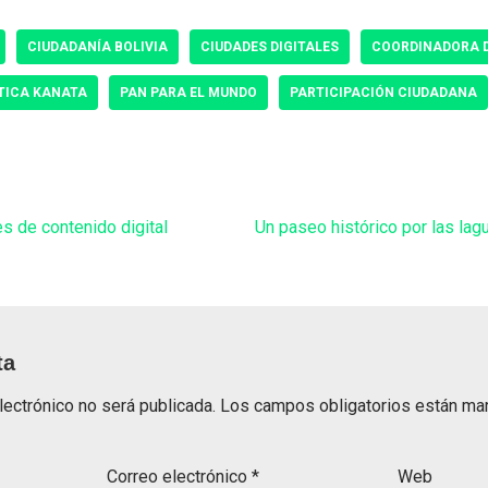
CIUDADANÍA BOLIVIA
CIUDADES DIGITALES
COORDINADORA D
TICA KANATA
PAN PARA EL MUNDO
PARTICIPACIÓN CIUDADANA
s de contenido digital
Un paseo histórico por las l
ta
lectrónico no será publicada.
Los campos obligatorios están m
Correo electrónico
*
Web