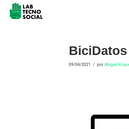
Saltar
al
contenido
BiciDatos
09/04/2021
por
Abigail Roqu