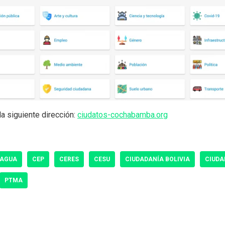
la siguiente dirección:
ciudatos-cochabamba.org
 AGUA
CEP
CERES
CESU
CIUDADANÍA BOLIVIA
CIUDA
PTMA