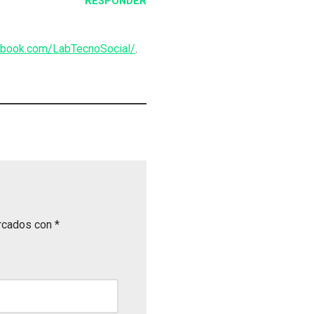
RESPONDER
ebook.com/LabTecnoSocial/
.
arcados con
*