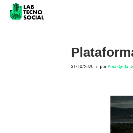
Saltar
al
contenido
Platafor
31/10/2020
por
Alex Ojeda 